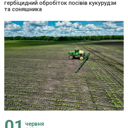
гербіцидний обробіток посівів кукурудзи
та соняшника
01
червня