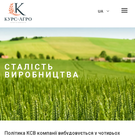
KUrs Agro
UA
ГОЛОВНА
ПРО НАС
ДІЯЛЬНІСТЬ
ВІДПОВІДАЛЬНІСТЬ
СТАЛІСТЬ
КАР'ЄРА
ВИРОБНИЦТВА
НОВИНИ
КОНТАКТИ
ЗВ'ЯЗАТИСЯ
Політика КСВ компанії вибудовується у чотирьох