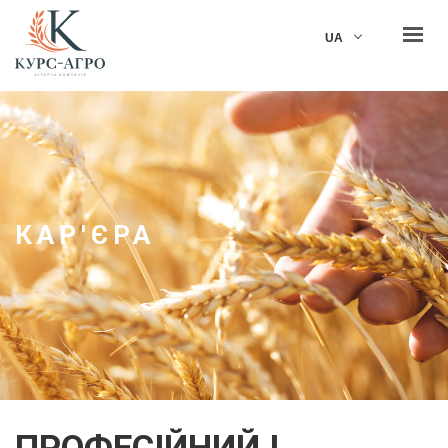
KUrs Agro
UA
ГОЛОВНА
ПРО НАС
ДІЯЛЬНІСТЬ
ВІДПОВІДАЛЬНІСТЬ
КАР'ЄРА
КАР'ЄРА
НОВИНИ
КОНТАКТИ
ЗВ'ЯЗАТИСЯ