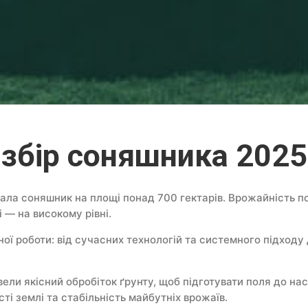
збір соняшника 2025
ала соняшник на площі понад 700 гектарів. Врожайність п
і — на високому рівні.
ої роботи: від сучасних технологій та системного підходу
ли якісний обробіток ґрунту, щоб підготувати поля до нас
і землі та стабільність майбутніх врожаїв.