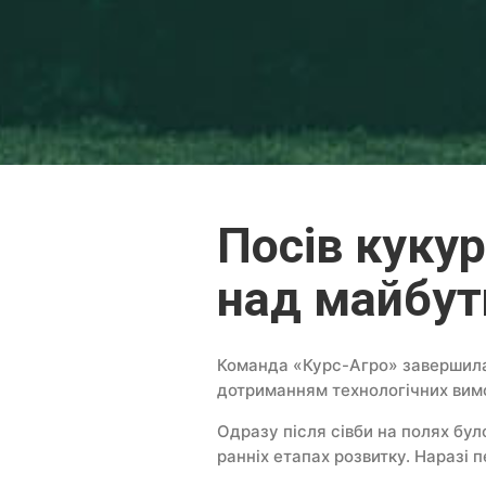
Посів куку
над майбут
Команда «Курс-Агро» завершила п
дотриманням технологічних вим
Одразу після сівби на полях бул
ранніх етапах розвитку. Наразі