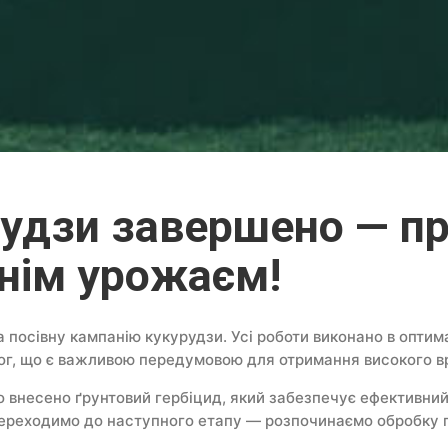
рудзи завершено — 
нім урожаєм!
осівну кампанію кукурудзи. Усі роботи виконано в оптимал
ог, що є важливою передумовою для отримання високого 
о внесено ґрунтовий гербіцид, який забезпечує ефективний 
 переходимо до наступного етапу — розпочинаємо обробку п