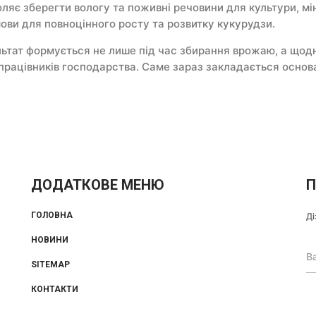
яє зберегти вологу та поживні речовини для культури, мін
умови для повноцінного росту та розвитку кукурудзи.
ьтат формується не лише під час збирання врожаю, а щодн
х працівників господарства. Саме зараз закладається осно
ДОДАТКОВЕ МЕНЮ
П
ГОЛОВНА
Ді
НОВИНИ
SITEMAP
КОНТАКТИ