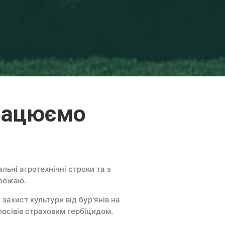
працюємо
ьні агротехнічні строки та з
врожаю.
захист культури від бур'янів на
осівів страховим гербіцидом.