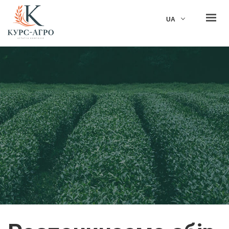
KUrs Agro
UA
ГОЛОВНА
ПРО НАС
ДІЯЛЬНІСТЬ
ВІДПОВІДАЛЬНІСТЬ
КАР'ЄРА
НОВИНИ
КОНТАКТИ
ЗВ'ЯЗАТИСЯ