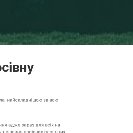
сівну
була найскладнішою за всю
ння адже зараз для всіх на
відношення посівних площ цих