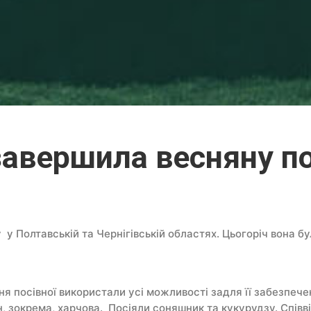
завершила весняну по
у у Полтавській та Чернігівській областях. Цьогоріч вона 
я посівної використали усі можливості задля її забезпече
, зокрема, харчова. Посіяли соняшник та кукурудзу. Спів