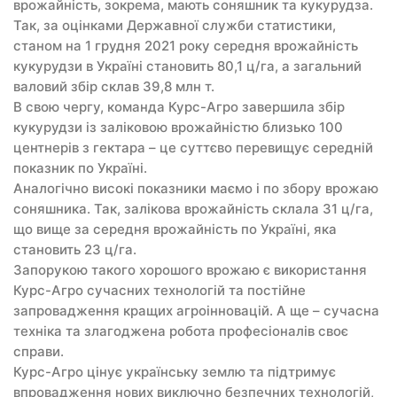
врожайність, зокрема, мають соняшник та кукурудза.
Так, за оцінками Державної служби статистики,
станом на 1 грудня 2021 року середня врожайність
кукурудзи в Україні становить 80,1 ц/га, а загальний
валовий збір склав 39,8 млн т.
В свою чергу, команда Курс-Агро завершила збір
кукурудзи із заліковою врожайністю близько 100
центнерів з гектара – це суттєво перевищує середній
показник по Україні.
Аналогічно високі показники маємо і по збору врожаю
соняшника. Так, залікова врожайність склала 31 ц/га,
що вище за середня врожайність по Україні, яка
становить 23 ц/га.
Запорукою такого хорошого врожаю є використання
Курс-Агро сучасних технологій та постійне
запровадження кращих агроінновацій. А ще – сучасна
техніка та злагоджена робота професіоналів своє
справи.
Курс-Агро цінує українську землю та підтримує
впровадження нових виключно безпечних технологій,