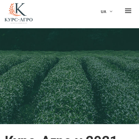
KUrs Agro
UA
ГОЛОВНА
ПРО НАС
ДІЯЛЬНІСТЬ
ВІДПОВІДАЛЬНІСТЬ
КАР'ЄРА
НОВИНИ
КОНТАКТИ
ЗВ'ЯЗАТИСЯ